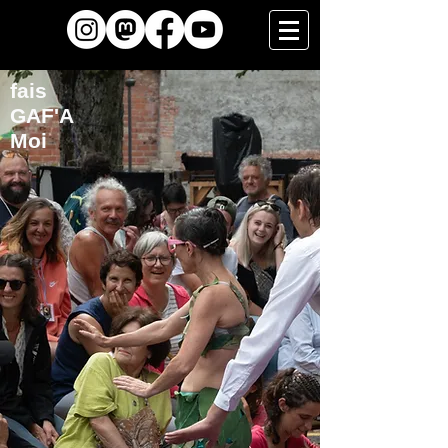
fais
GAF'A
Moi