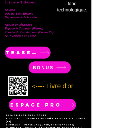
La Laverie (St Etienne)
fond
technologique.
Soutien
Ville de Saint-Etienne
Département de la Loire
Accueil en résidence
Espace le Corbusier (Firminy)
Théâtre du Fon du Loup (Carves 24)
AFR Verrières en Forez
TEASER
BONUS
---- Livre d'or
<
Espace PRO
2026 calendrier en cours
4 juillet La Folle Journée en Donziais, Donzy
(58)
9 juillet place jacquard, st etienne (42)
21 juillet Artemis, St-Maurice-de-Beynost (01)