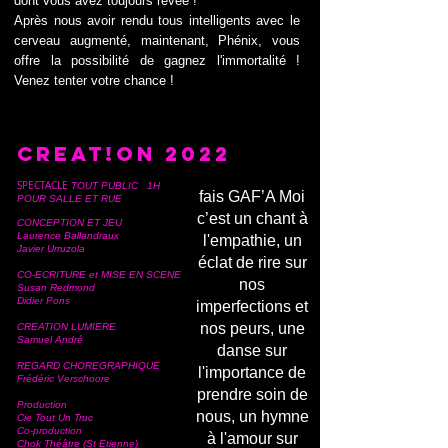
dont vous avez toujours rêvée !
Après nous avoir rendu tous intelligents avec le
cerveau augmenté, maintenant, Phénix, vous
offre la possibilité de gagnez l'immortalité !
Venez tenter votre chance !
CREAT!ON 2022
SPECTACLE
TOUT PUBLIC 1H
fais GAF’A Moi
POUR SALLE ET RUE
c’est un chant à
CONCEPTION ET JEU
Laurence Ballandraux
l'empathie, un
Javier Urruzola
éclat de rire sur
CO-ECRITURE et MISE EN SCENE
nos
Susan Redmond
Didier Pons
imperfections et
nos peurs, une
CREATION LUMIERE
Samuel André
danse sur
REGARD CHOREGRAPHIQUE
l'importance de
Frédéric Verschoore
prendre soin de
Production
nous, un hymne
Cie Tout Un Truc
Co-production
à l'amour sur
Chok Théâtre (St Etienne)