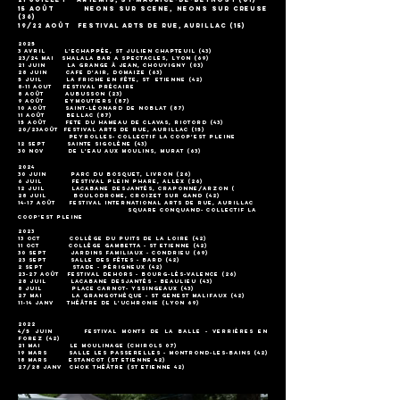
​15 aoÛt neons sur scene, neons sur creuse
(36)
19/22 août festival arts de rue, aurillac (15)
2025
3 avril L'echappée, St julien Chapteuil (43)
23/24 mai shalala bar a spectacles, lyon (69)
21 juin la grange à jean, chouvigny (03)
28 juin cafe d'air, domaize (63)
5 juil La Friche en fête, ST etienne (42)
8-11 aout festival précaire
​8 août Aubusson (23)
9 août Eymoutiers (87)
10 août Saint-Léonard de Noblat (87)
11 août Bellac (87)
15 août fete du hameau de clavas, riotord (43)
20/23août
festival arts de rue, aurillac (15)
peyrolles- collectif La coop'est pleine
12 sept sainte sigolène (43)
30 nov de l'eau aux moulins, murat (63)
2024
​​30 juin Parc du bosquet, livron (26)
6 juil Festival plein phare, allex (26)
12 juil lacabane desjantés, Craponne/arzon (
43)
28 juil boulodrome, croizet sur gand (42)
14-17 août festival international arts de rue, aurillac
square conquand- collectif La
coop'est pleine
202
3
13 OCT COLLÈGE DU PUITS DE LA LOIRE (42)
11 OCT COLLÈGE GAMBETTA - ST ETIENNE (42)
30 sept jardins familiaux - condrieu (69)
23 sept salle des fÊtes - Bard (42)
2 sept stade - périgneux (42)
23-27 AOûT FESTIVAL DEHORS - BOURG-LÈS-VALENCE (26)
28 JUIL LACABANE DEsJANTés - BEAULIEU (43)
8 JUIL PLACE CARNOT- YSSINGEAUX (43)
27 MAI LA GRANGOTHÈQUE - ST GENEST MAlIFAUX (42)
11-14 janv Théâtre de l'Uchronie (Lyon 69)
2022
4/5 juin Festival Monts de la Balle - Verrières en
Forez (42)
21 mai Le Moulinage (Chirols 07)
19 mars Salle les Passerelles - Montrond-LES-BAINS (42)
18 mars ESTANCOT (St Etienne 42)
27/28 janv CHOK THéâTRE (St Etienne 42)