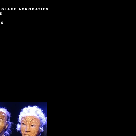
glage acrobaties
e
e
s
ties