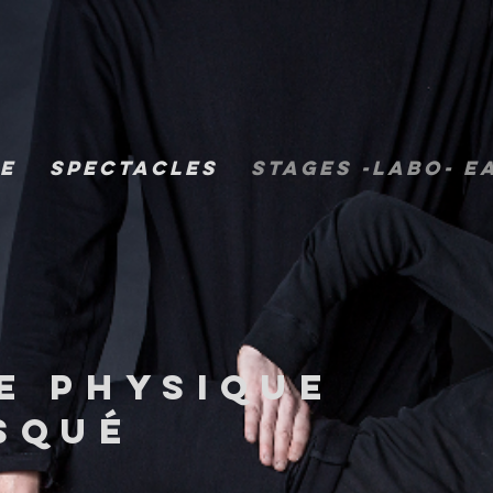
E
spectacles
stages -labo- E
E PHYSIQUE
SQUé