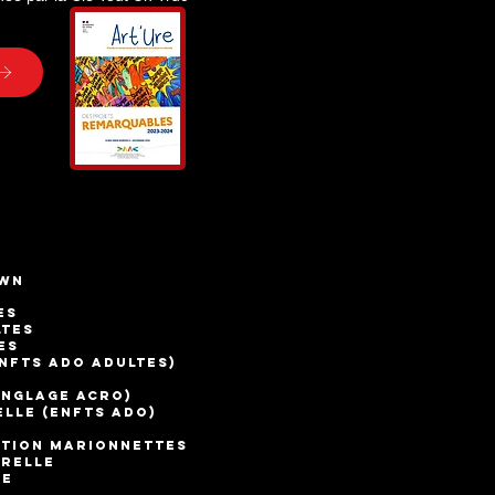
WN
es
ltes
es
fts ado adultes)
nglage acro)
(enfts ado)
ction marionnettes
orelle
ge