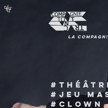
la COMPAGN!
#THÉÂTR
#JEu MA
#CLOWN