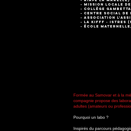
- RIAPE la Marelle
- Mission loca
- Collège Gambet
- Centre social d
- Association 
- la Kifff -
-
é
cole materne
Formée au Samovar et à la méth
compagnie propose des laborat
adultes (amateurs ou professio
Pourquoi un labo ?
Inspirés du parcours pédagog