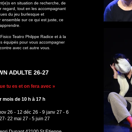
nt(e)s en situation de recherche, de
leur regard, tout en les accompagnant
ues du jeu burlesque et
 ensemble sur ce qui est juste, ce
 apprendre.
Fisico Teatro Philppe Radice et à la
es équipés pour vous accompagner
ncontre avec cet autre vous.​
N ADULTE 26-27
ue tu es et on fera avec »
 mois de 10 h à 17 h
nov 26 - 12 déc 26 - 9 janv 27 - 6
 27- 22 mai 27 - 5 juin 27
henri Dunant 42100 St Etienne