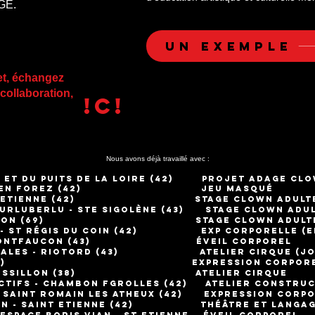
AGE.
un exemple
et, échangez
collaboration,
!C!
Nous avons déjà travaillé avec :
 et du Puits de la Loire (42) projet adage
CLO
ières en Forez (42) jeu masqué
 Saint Etienne (42) STAGE clown adult
Hurluberlu - Ste Sigolène (43) STAGE clown adu
ons - Lyon (69) STAGE clown adult
s - St Régis du coin (42) exp corporelle (en
 de Montfaucon (43) éveil corporel
Rurales - Riotord (43) atelier cirque (jo
tord (43) expression corporelle 
s - Roussillon (38) atelier cirque
'actifs - Chambon FGrolles (42) atelier constru
e Saint Romain les Atheux (42) expression corp
 Coin - Saint Etienne (42) théâtre et langa