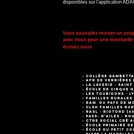
disponibles sur l'application AD
Vous souhaitez monter un proj
avec nous pour une éventuelle 
écrivez-nous
- COLL
è
GE GAMBETTA
- AFR de Verr
- La Laverie -
- école de cirque 
- Les Toubid
- Familles Rurale
- RAM du pays
- CLSH Familles 
- RASL - Rio
- Pass- r'aile
- Ctre social Cré
- école primaire d
- école du Petit