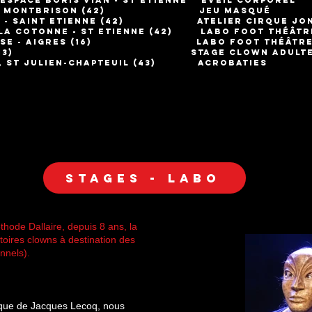
/Espace Boris Vian - St Etienne éveil corporel
le de Montbrison (42) jeu masqué
ta - Saint Etienne (42) atelier cirque jon
e la Cotonne - St Etienne (42) labo foot théâtr
l'Assise - Aigres (16) labo foot théâtr
 Istres (13) STAGE clown adulte
lle, st julien-chapteuil (43) acroba
Stages - Labo
ode Dallaire, depuis 8 ans, la
oires clowns à destination des
nnels).
ique de Jacques Lecoq, nous