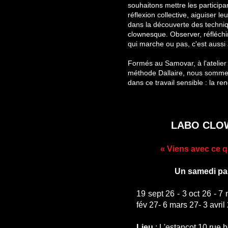
souhaitons mettre les participa
réflexion collective, aiguiser 
dans la découverte des techniq
clownesque. Observer, réfléchir
qui marche ou pas, c'est aussi
Formés au Samovar, à l'atelier 
méthode Dallaire, nous somm
dans ce travail sensible : la re
LABO CLOW
« Viens avec ce q
Un samedi par
19 sept 26 - 3 oct 26 - 7 
fév 27- 6 mars 27- 3 avril
Lieu
: L'estancot 10 rue 