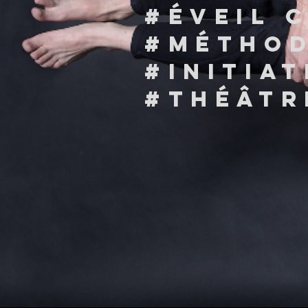
#Éveil 
#MÉTHOD
#initia
#THÉâTR