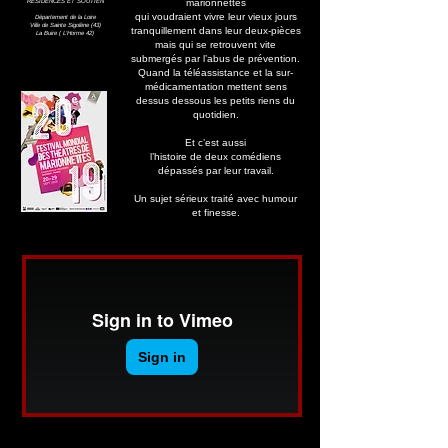
marionnettes
RESIDENCES ET SOUTIEN
qui voudraient vivre leur vieux jours
Département de la Loire
Ville de Sainte Sigolène (43)
tranquillement dans leur deux-pièces
La Buire ( L'Horme 42)
mais qui se retrouvent vite
submergés par l’abus de prévention.
Quand la téléassistance et la sur-
médicamentation mettent sens
dessus dessous les petits riens du
quotidien.
Et c’est aussi
l’histoire de deux comédiens
dépassés par leur travail.
Un sujet sérieux traité avec humour
et finesse.