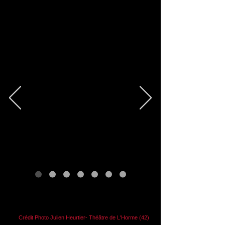
Crédit Photo Julien Heurtier- Théâtre de L'Horme (42)