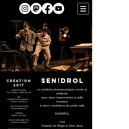
SEN!DROL
creat!on
2017
un antidote pharmacomique contre la
DUREE 55 minutes
TOUT PUBLIC à partir de 8 ans
vieillesse
avec deux marionnettes à taille
JEU
LAURENCE BALLANDRAUX
humaine
VINCENT SACHELLO
et deux comédiens de petite taille
METTEUR EN SCENE
JAVIER URRUZOLA
SéN!DROL
LUMIERE
SERGE LATTANZI
DECOR MARIONNETTES
c’est
VINCENT SACHELLO
l’histoire de Régis et Dick, deux